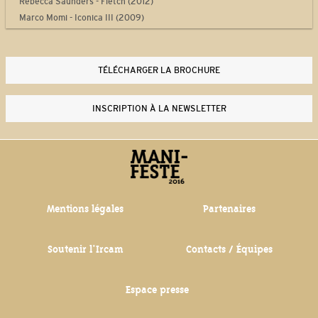
Rebecca Saunders - Fletch (2012)
Marco Momi - Iconica III (2009)
Laurent Durupt - Turbine (2012)
Philippe Manoury - Partita 2 (2012)
Yan Maresz - Tutti (2013)
TÉLÉCHARGER LA BROCHURE
Philippe Leroux - Quid sit musicus? (2013-2014)
Steve Reich - Drumming Part I (1970-1971)
INSCRIPTION À LA NEWSLETTER
Thierry De Mey - Musique de tables (1987)
Mentions légales
Partenaires
Soutenir l'Ircam
Contacts / Équipes
Espace presse