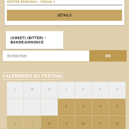
CENTRE POMPIDOU - FORUM -1
DÉTAILS
(SWEET) (BITTER) -
BANDE-ANNONCE
CALENDRIER DU FESTIVAL
L
M
M
J
V
S
D
2
3
4
5
6
7
8
9
10
11
12