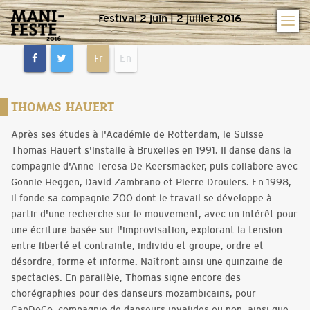
Festival 2 juin | 2 juillet 2016
Fr
En
THOMAS HAUERT
Après ses études à l'Académie de Rotterdam, le Suisse
Thomas Hauert s'installe à Bruxelles en 1991. Il danse dans la
compagnie d'Anne Teresa De Keersmaeker, puis collabore avec
Gonnie Heggen, David Zambrano et Pierre Droulers. En 1998,
il fonde sa compagnie ZOO dont le travail se développe à
partir d'une recherche sur le mouvement, avec un intérêt pour
une écriture basée sur l'improvisation, explorant la tension
entre liberté et contrainte, individu et groupe, ordre et
désordre, forme et informe. Na
î
tront ainsi une quinzaine de
spectacles. En parallèle, Thomas signe encore des
chorégraphies pour des danseurs mozambicains, pour
CanDoCo, compagnie de danseurs invalides ou non, ainsi que