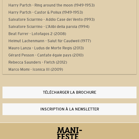
Harry Partch - Ring around the moon (1949-1953)
Harry Partch - Castor & Pollux (1949-1953)
Salvatore Sciarrino - Addio Case del Vento (1993)
Salvatore Sciarrino - L'Alibi della parola (1994)
Beat Furrer - Lotofagos 2 (2008)
Helmut Lachenmann - Salut für Caudwell (1977)
Mauro Lanza - Ludus de Morte Regis (2013)
Gérard Pesson - Cantate égale pays (2010)
Rebecca Saunders - Fletch (2012)
Marco Momi - Iconica III (2009)
Laurent Durupt - Turbine (2012)
Philippe Manoury - Partita 2 (2012)
Yan Maresz - Tutti (2013)
TÉLÉCHARGER LA BROCHURE
Philippe Leroux - Quid sit musicus? (2013-2014)
Steve Reich - Drumming Part I (1970-1971)
INSCRIPTION À LA NEWSLETTER
Thierry De Mey - Musique de tables (1987)