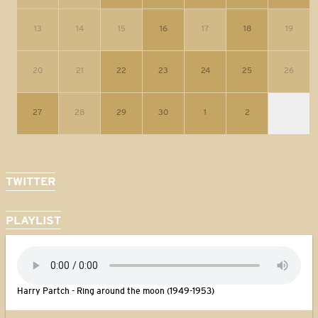
13
14
15
16
17
18
19
20
21
22
23
24
25
26
27
28
29
30
1
2
TWITTER
PLAYLIST
Harry Partch - Ring around the moon (1949-1953)