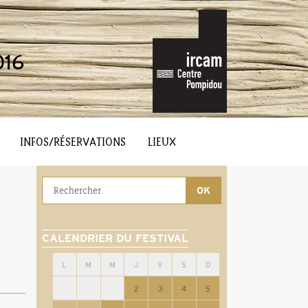
016
INFOS/RÉSERVATIONS
LIEUX
CALENDRIER DU FESTIVAL
L
M
M
J
V
S
D
2
3
4
5