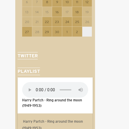
6
7
8
9
10
11
12
13
14
15
16
17
18
19
20
21
22
23
24
25
26
27
28
29
30
1
2
TWITTER
PLAYLIST
Harry Partch - Ring around the moon
(1949-1953)
Harry Partch - Ring around the moon
(1949-1953)