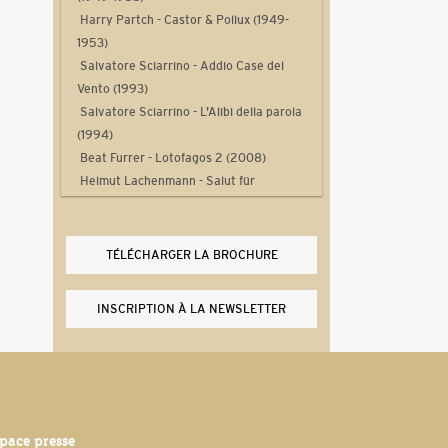
Harry Partch - Castor & Pollux (1949-
1953)
Salvatore Sciarrino - Addio Case del
Vento (1993)
Salvatore Sciarrino - L'Alibi della parola
(1994)
Beat Furrer - Lotofagos 2 (2008)
Helmut Lachenmann - Salut für
Caudwell (1977)
Mauro Lanza - Ludus de Morte Regis
(2013)
TÉLÉCHARGER LA BROCHURE
Gérard Pesson - Cantate égale pays
(2010)
INSCRIPTION À LA NEWSLETTER
Rebecca Saunders - Fletch (2012)
Marco Momi - Iconica III (2009)
Laurent Durupt - Turbine (2012)
Philippe Manoury - Partita 2 (2012)
Yan Maresz - Tutti (2013)
Philippe Leroux - Quid sit musicus?
pace presse