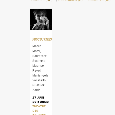
NOCTURNES
Marco
Momi,
Salvatore
Sciarrino,
Maurice
Ravel,
Mariangela
Vacatello,
Quatuor
Zaide
27 JUIN
2016 20:30
THÉÂTRE
DES
BOUFFES