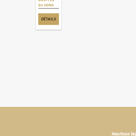
DU NORD
DÉTAILS
Mentions lé