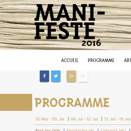
ACCUEIL
PROGRAMME
ART
Fr
En
PROGRAMME
|
|
30 Mai - 05 Jui
06 Jui - 12 Jui
13 Jui - 19 Jui
|
|
Tous les (32)
Spectacles (8)
Concerts (16)