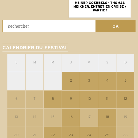
HEINER GOEBBELS - THOMAS
MEIXNER, ENTRETIEN CROISÉ /
PARTIE 1
CALENDRIER DU FESTIVAL
L
M
M
J
V
S
D
2
3
4
5
6
7
8
9
10
11
12
13
14
15
16
17
18
19
20
21
22
23
24
25
26