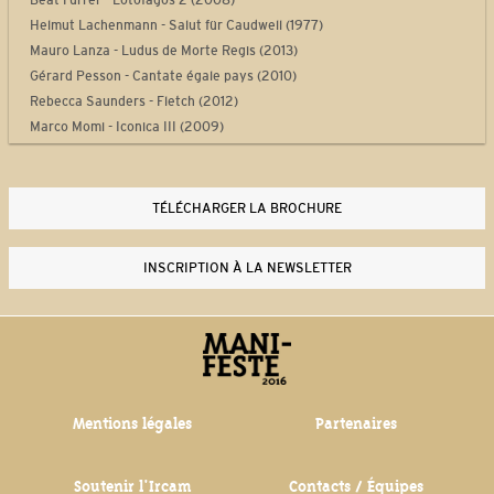
Beat Furrer - Lotofagos 2 (2008)
Helmut Lachenmann - Salut für Caudwell (1977)
Mauro Lanza - Ludus de Morte Regis (2013)
Gérard Pesson - Cantate égale pays (2010)
Rebecca Saunders - Fletch (2012)
Marco Momi - Iconica III (2009)
Laurent Durupt - Turbine (2012)
Philippe Manoury - Partita 2 (2012)
Yan Maresz - Tutti (2013)
TÉLÉCHARGER LA BROCHURE
Philippe Leroux - Quid sit musicus? (2013-2014)
Steve Reich - Drumming Part I (1970-1971)
INSCRIPTION À LA NEWSLETTER
Thierry De Mey - Musique de tables (1987)
Mentions légales
Partenaires
Soutenir l'Ircam
Contacts / Équipes