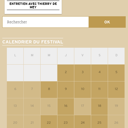
ENTRETIEN AVEC THIERRY DE
MEY
CALENDRIER DU FESTIVAL
L
M
M
J
V
S
D
2
3
4
5
6
7
8
9
10
11
12
13
14
15
16
17
18
19
20
21
22
23
24
25
26