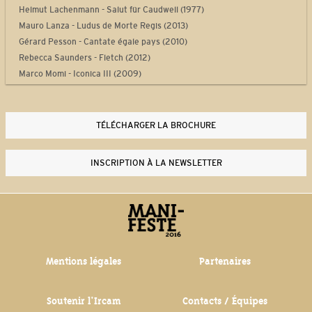
Helmut Lachenmann - Salut für Caudwell (1977)
Mauro Lanza - Ludus de Morte Regis (2013)
Gérard Pesson - Cantate égale pays (2010)
Rebecca Saunders - Fletch (2012)
Marco Momi - Iconica III (2009)
Laurent Durupt - Turbine (2012)
Philippe Manoury - Partita 2 (2012)
Yan Maresz - Tutti (2013)
TÉLÉCHARGER LA BROCHURE
Philippe Leroux - Quid sit musicus? (2013-2014)
Steve Reich - Drumming Part I (1970-1971)
INSCRIPTION À LA NEWSLETTER
Thierry De Mey - Musique de tables (1987)
Mentions légales
Partenaires
Soutenir l'Ircam
Contacts / Équipes