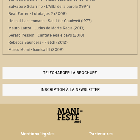
Salvatore Sciarrino - L'Alibi della parola (1994)
Beat Furrer - Lotofagos 2 (2008)
Helmut Lachenmann - Salut für Caudwell (1977)
Mauro Lanza - Ludus de Morte Regis (2013)
Gérard Pesson - Cantate égale pays (2010)
Rebecca Saunders - Fletch (2012)
Marco Momi - Iconica III (2009)
Laurent Durupt - Turbine (2012)
Philippe Manoury - Partita 2 (2012)
Yan Maresz - Tutti (2013)
TÉLÉCHARGER LA BROCHURE
Philippe Leroux - Quid sit musicus? (2013-2014)
Steve Reich - Drumming Part I (1970-1971)
INSCRIPTION À LA NEWSLETTER
Thierry De Mey - Musique de tables (1987)
Mentions légales
Partenaires