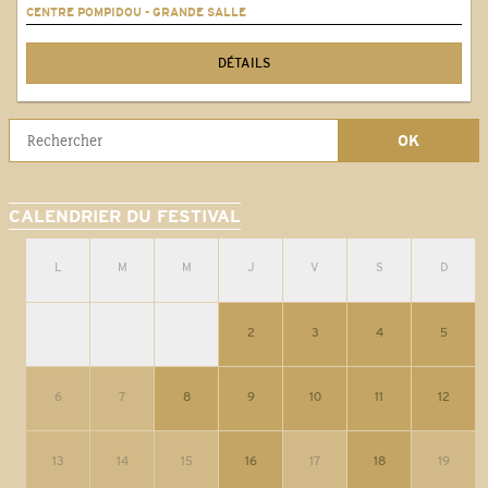
CENTRE POMPIDOU - GRANDE SALLE
DÉTAILS
CALENDRIER DU FESTIVAL
L
M
M
J
V
S
D
2
3
4
5
6
7
8
9
10
11
12
13
14
15
16
17
18
19