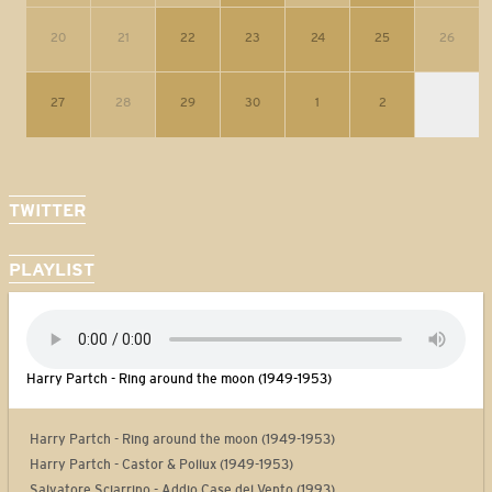
20
21
22
23
24
25
26
27
28
29
30
1
2
TWITTER
PLAYLIST
Harry Partch - Ring around the moon (1949-1953)
Harry Partch - Ring around the moon (1949-1953)
Harry Partch - Castor & Pollux (1949-1953)
Salvatore Sciarrino - Addio Case del Vento (1993)