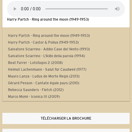
Harry Partch - Ring around the moon (1949-1953)
Harry Partch - Ring around the moon (1949-1953)
Harry Partch - Castor & Pollux (1949-1953)
Salvatore Sciarrino - Addio Case del Vento (1993)
Salvatore Sciarrino - L'Alibi della parola (1994)
Beat Furrer - Lotofagos 2 (2008)
Helmut Lachenmann - Salut für Caudwell (1977)
Mauro Lanza - Ludus de Morte Regis (2013)
Gérard Pesson - Cantate égale pays (2010)
Rebecca Saunders - Fletch (2012)
Marco Momi - Iconica III (2009)
Laurent Durupt - Turbine (2012)
Philippe Manoury - Partita 2 (2012)
Yan Maresz - Tutti (2013)
TÉLÉCHARGER LA BROCHURE
Philippe Leroux - Quid sit musicus? (2013-2014)
Steve Reich - Drumming Part I (1970-1971)