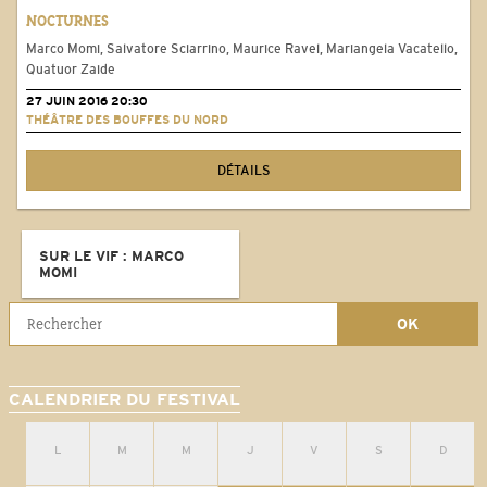
NOCTURNES
Marco Momi, Salvatore Sciarrino, Maurice Ravel, Mariangela Vacatello,
Quatuor Zaide
27 JUIN 2016 20:30
THÉÂTRE DES BOUFFES DU NORD
DÉTAILS
SUR LE VIF : MARCO
MOMI
CALENDRIER DU FESTIVAL
L
M
M
J
V
S
D