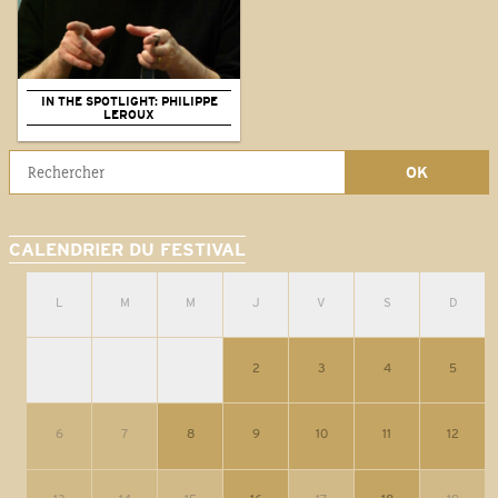
IN THE SPOTLIGHT: PHILIPPE
LEROUX
CALENDRIER DU FESTIVAL
L
M
M
J
V
S
D
2
3
4
5
6
7
8
9
10
11
12