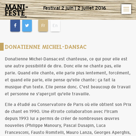
Festival 2 juin | 2 juillet 2016
Fr
En
DONATIENNE MICHEL-DANSAC
Donatienne Michel-Dansac est chanteuse, ce qui pour elle est
une autre possibilité de dire. Donc elle ne chante pas, elle
parle. Quand elle chante, elle parle plus lentement, forcément,
et quand elle parle, elle pense qu'elle chante : ça fait la
musique d'un texte. Elle pense donc. C'est beaucoup de travail
et personne ne s'aperçoit qu'elle travaille.
Elle a étudié au Conservatoire de Paris où elle obtient son Prix
de chant en 1990. Une étroite collaboration avec l'Ircam
depuis 1993 lui a permis de créer de nombreuses œuvres
nouvelles (Philippe Manoury, Pascal Dusapin, Luca
Francesconi, Fausto Romitelli, Mauro Lanza, Georges Aperghis,