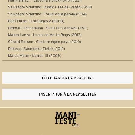
Harry Partch - Castor & Pollux (1949-1953)
Salvatore Sciarrino - Addio Case del Vento (1993)
Salvatore Sciarrino - L'Alibi della parola (1994)
Beat Furrer - Lotofagos 2 (2008)
Helmut Lachenmann - Salut für Caudwell (1977)
Mauro Lanza - Ludus de Morte Regis (2013)
Gérard Pesson - Cantate égale pays (2010)
Rebecca Saunders - Fletch (2012)
Marco Momi - Iconica III (2009)
Laurent Durupt - Turbine (2012)
Philippe Manoury - Partita 2 (2012)
Yan Maresz - Tutti (2013)
TÉLÉCHARGER LA BROCHURE
Philippe Leroux - Quid sit musicus? (2013-2014)
Steve Reich - Drumming Part I (1970-1971)
INSCRIPTION À LA NEWSLETTER
Thierry De Mey - Musique de tables (1987)