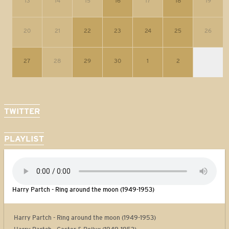
13
14
15
16
17
18
19
20
21
22
23
24
25
26
27
28
29
30
1
2
TWITTER
PLAYLIST
Harry Partch - Ring around the moon (1949-1953)
Harry Partch - Ring around the moon (1949-1953)