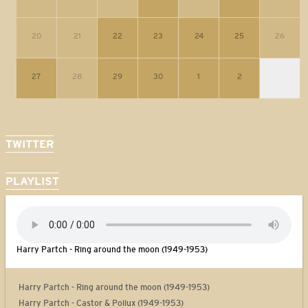
20
21
22
23
24
25
26
27
28
29
30
1
2
TWITTER
PLAYLIST
Harry Partch - Ring around the moon (1949-1953)
Harry Partch - Ring around the moon (1949-1953)
Harry Partch - Castor & Pollux (1949-1953)