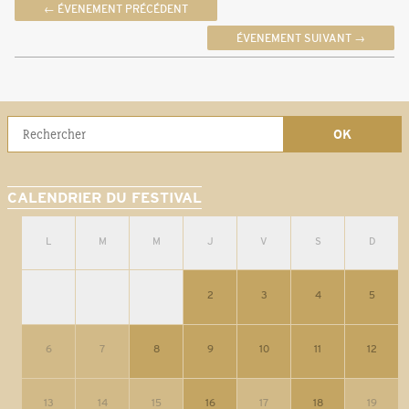
← ÉVENEMENT PRÉCÉDENT
ÉVENEMENT SUIVANT →
CALENDRIER DU FESTIVAL
L
M
M
J
V
S
D
2
3
4
5
6
7
8
9
10
11
12
13
14
15
16
17
18
19