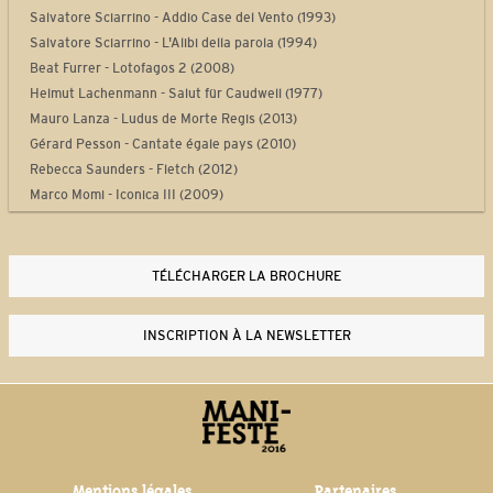
Salvatore Sciarrino - Addio Case del Vento (1993)
Salvatore Sciarrino - L'Alibi della parola (1994)
Beat Furrer - Lotofagos 2 (2008)
Helmut Lachenmann - Salut für Caudwell (1977)
Mauro Lanza - Ludus de Morte Regis (2013)
Gérard Pesson - Cantate égale pays (2010)
Rebecca Saunders - Fletch (2012)
Marco Momi - Iconica III (2009)
Laurent Durupt - Turbine (2012)
Philippe Manoury - Partita 2 (2012)
Yan Maresz - Tutti (2013)
TÉLÉCHARGER LA BROCHURE
Philippe Leroux - Quid sit musicus? (2013-2014)
Steve Reich - Drumming Part I (1970-1971)
INSCRIPTION À LA NEWSLETTER
Thierry De Mey - Musique de tables (1987)
Mentions légales
Partenaires