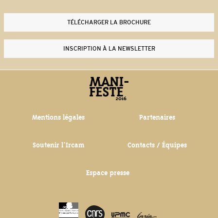
Philippe Manoury - Partita 2 (2012)
Yan Maresz - Tutti (2013)
TÉLÉCHARGER LA BROCHURE
Philippe Leroux - Quid sit musicus? (2013-2014)
Steve Reich - Drumming Part I (1970-1971)
INSCRIPTION À LA NEWSLETTER
Thierry De Mey - Musique de tables (1987)
Mentions légales
Partenaires
Soutenir l'Ircam
Contacts / Équipes
Espace presse