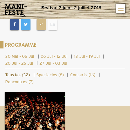
Festival 2 juin | 2 juillet 2016
Fr
En
PROGRAMME
|
|
|
30 Mai - 05 Jui
06 Jui - 12 Jui
13 Jui - 19 Jui
|
20 Jui - 26 Jui
27 Jui - 03 Jul
|
|
|
Tous les (32)
Spectacles (8)
Concerts (16)
Rencontres (7)